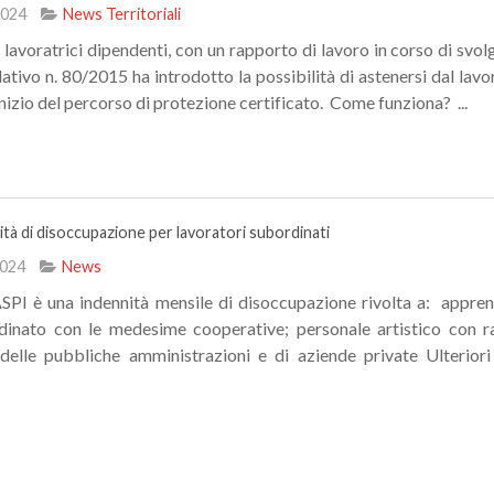
2024
News Territoriali
 lavoratrici dipendenti, con un rapporto di lavoro in corso di svolg
lativo n. 80/2015 ha introdotto la possibilità di astenersi dal lav
inizio del percorso di protezione certificato. Come funziona? ...
ità di disoccupazione per lavoratori subordinati
2024
News
PI è una indennità mensile di disoccupazione rivolta a: apprend
dinato con le medesime cooperative; personale artistico con r
delle pubbliche amministrazioni e di aziende private Ulteriori 