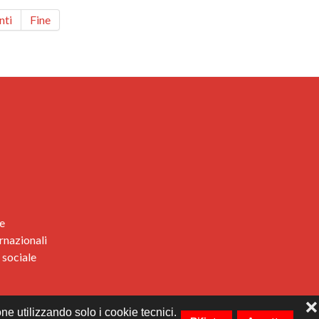
nti
Fine
e
rnazionali
 sociale
❌
ne utilizzando solo i cookie tecnici.