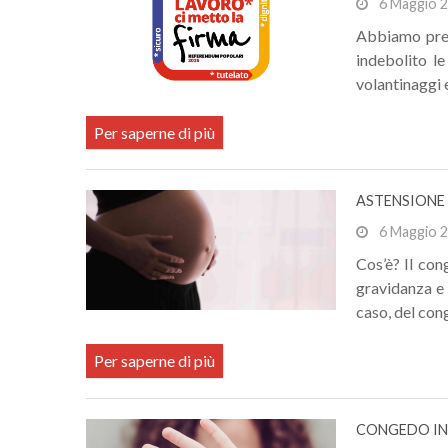
6 Maggio 
Abbiamo pres
indebolito le
volantinaggi e 
Per saperne di più
ASTENSIONE 
6 Maggio 
Cos’è? Il con
gravidanza e 
caso, del cong
Per saperne di più
CONGEDO IND