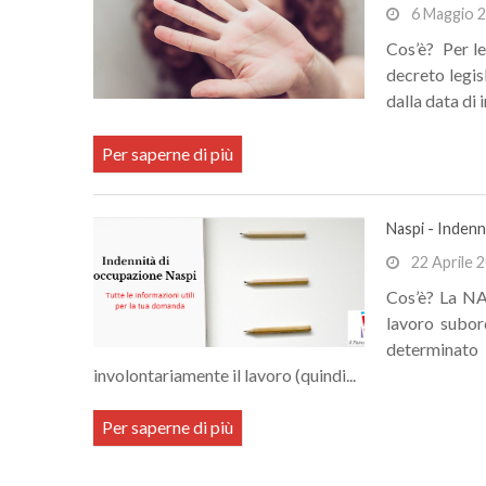
6 Maggio 
Cos’è? Per le
decreto legis
dalla data di 
Per saperne di più
Naspi - Indenn
22 Aprile 
Cos’è? La NAS
lavoro subor
determinato 
involontariamente il lavoro (quindi...
Per saperne di più