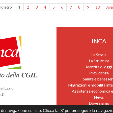
ndietro
1
2
3
4
5
6
7
8
9
10
Ava
INCA
La Storia
La Struttura
Identità di oggi
Previdenza
Salute e benesser
Migrazioni e mobilità inte
el Lazio
Assistenza economica e
tti
News
Dove siamo
s policy
di navigazione sul sito. Clicca la 'X' per proseguire la navigazio