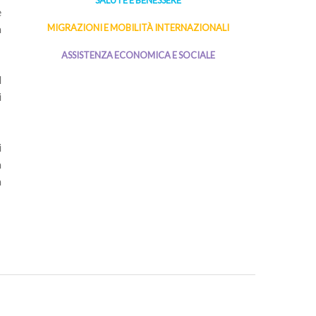
SALUTE E BENESSERE
è
a
MIGRAZIONI E MOBILITÀ INTERNAZIONALI
ASSISTENZA ECONOMICA E SOCIALE
l
i
i
a
à