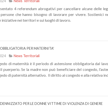
2024
News Territoriali
entato 4 referendum abrogativi per cancellare alcune delle leggi
 persone che hanno bisogno di lavorare per vivere. Sostienici ne
iniziative nei territori e sui luoghi di lavoro.
OBBLIGATORIA PER MATERNITA'
2024
News Territoriali
gedo di maternità è il periodo di astensione obbligatoria dal lavo
il puerperio. Se la madre non può beneficiare del congedo, l'asten
edo di paternità alternativo. Il diritto al congedo e alla relativa inde
ENNIZZATO PER LE DONNE VITTIME DI VIOLENZA DI GENERE