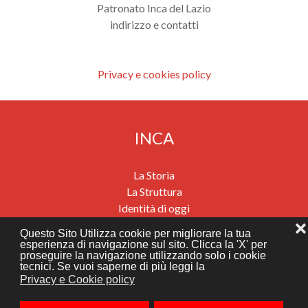
Patronato Inca del Lazio
indirizzo e contatti
Privacy e cookies policy
INCA
La Storia
La Struttura
Identità di oggi
Previdenza
❌
Questo Sito Utilizza cookie per migliorare la tua
Salute e benessere
esperienza di navigazione sul sito. Clicca la 'X' per
proseguire la navigazione utilizzando solo i cookie
Migrazioni e mobilità internazionali
tecnici. Se vuoi saperne di più leggi la
Assistenza economica e sociale
Privacy e Cookie policy
News
Dove siamo