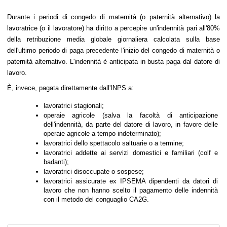
Durante i periodi di congedo di maternità (o paternità alternativo) la 
lavoratrice (o il lavoratore) ha diritto a percepire un'indennità pari all'80% 
della retribuzione media globale giornaliera calcolata sulla base 
dell'ultimo periodo di paga precedente l'inizio del congedo di maternità o 
paternità alternativo. L'indennità è anticipata in busta paga dal datore di 
lavoro.
È, invece, pagata direttamente dall'INPS a:
lavoratrici stagionali;
operaie agricole (salva la facoltà di anticipazione 
dell'indennità, da parte del datore di lavoro, in favore delle 
operaie agricole a tempo indeterminato);
lavoratrici dello spettacolo saltuarie o a termine;
lavoratrici addette ai servizi domestici e familiari (colf e 
badanti);
lavoratrici disoccupate o sospese;
lavoratrici assicurate ex IPSEMA dipendenti da datori di 
lavoro che non hanno scelto il pagamento delle indennità 
con il metodo del conguaglio CA2G.