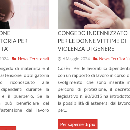
ONE
CONGEDO INDENNIZZATO
TORIA PER
PER LE DONNE VITTIME DI
TA'
VIOLENZA DI GENERE
2024
News Territoriali
6 Maggio 2024
News Territorial
ongedo di maternità è il
Cos’è? Per le lavoratrici dipendenti
astensione obbligatoria
con un rapporto di lavoro in corso d
o riconosciuto alle
svolgimento, che sono inserite i
i dipendenti durante la
percorsi di protezione, il decret
 e il puerperio. Se la
legislativo n. 80/2015 ha introdott
 può beneficiare del
la possibilità di astenersi dal lavor
'astensione dal lavoro
per...
Per saperne di più