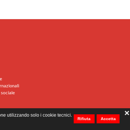
e
rnazionali
 sociale
❌
ne utilizzando solo i cookie tecnici.
Rifiuta
Accetta