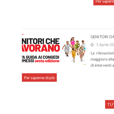
Per sapern
GENITORI CH
5 Aprile 2
Le rilevazion
maggiore alla
di interventi a
Per saperne di più
TUT