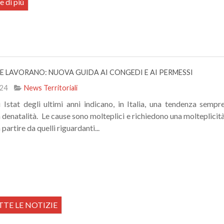
e di più
E LAVORANO: NUOVA GUIDA AI CONGEDI E AI PERMESSI
024
News Territoriali
i Istat degli ultimi anni indicano, in Italia, una tendenza sempr
 denatalità. Le cause sono molteplici e richiedono una molteplicit
 partire da quelli riguardanti...
TE LE NOTIZIE