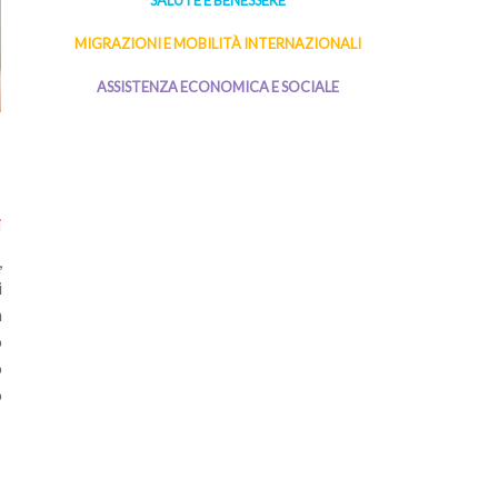
SALUTE E BENESSERE
MIGRAZIONI E MOBILITÀ INTERNAZIONALI
ASSISTENZA ECONOMICA E SOCIALE
i
,
i
n
o
o
o