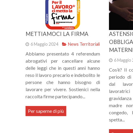
METTIAMOCI LA FIRMA
ASTENSI
OBBLIGA
6 Maggio 2024
News Territoriali
MATERNI
Abbiamo presentato 4 referendum
6 Maggio 
abrogativi per cancellare alcune
delle leggi che in questi anni hanno
Cos’è? Il c
reso il lavoro precario e indebolito le
periodo di 
persone che hanno bisogno di
dal lavor
lavorare per vivere. Sostienici nella
lavoratric
raccolta firme partecipando...
gravidanza
madre non
Per saperne di più
congedo, l
spetta...