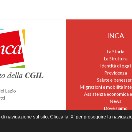
INCA
La Storia
La Struttura
Identità di oggi
Previdenza
Salute e benesser
Migrazioni e mobilità inte
el Lazio
Assistenza economica e
tti
News
Dove siamo
s policy
di navigazione sul sito. Clicca la 'X' per proseguire la navigazio
Realizzato da