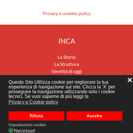
Privacy e cookies policy
INCA
La Storia
La Struttura
Identità di oggi
Previdenza
❌
Questo Sito Utilizza cookie per migliorare la tua
Salute e benessere
esperienza di navigazione sul sito. Clicca la 'X' per
proseguire la navigazione utilizzando solo i cookie
Migrazioni e mobilità internazionali
tecnici. Se vuoi saperne di più leggi la
Assistenza economica e sociale
Privacy e Cookie policy
News
Dove siamo
Rifiuta
Accetta
Impostazioni cookie:
Realizzato da
Necessari