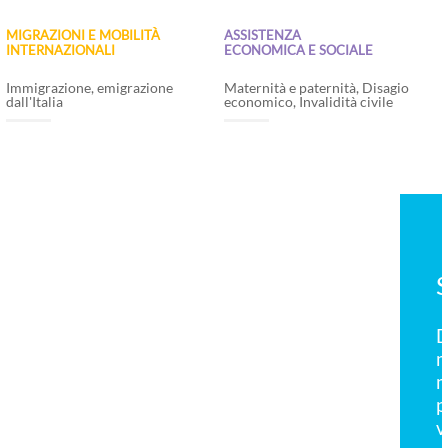
MIGRAZIONI E MOBILITÀ
ASSISTENZA
INTERNAZIONALI
ECONOMICA E SOCIALE
Immigrazione, emigrazione
Maternità e paternità, Disagio
dall'Italia
economico, Invalidità civile
SALUTE E BENESSERE
Denunce di infortunio sul lavoro e di
malattia professionale; assistenza legale e
medico legale per il riconoscimento delle
prestazioni previste dalle normative
vigenti.