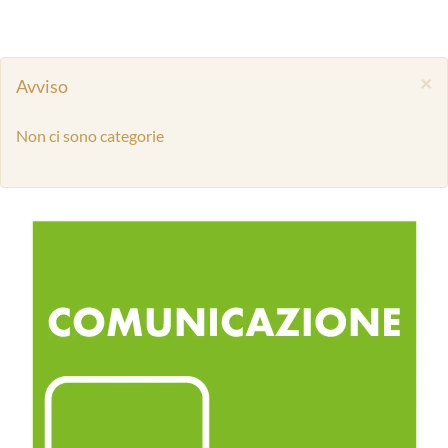
×
Avviso
Non ci sono categorie