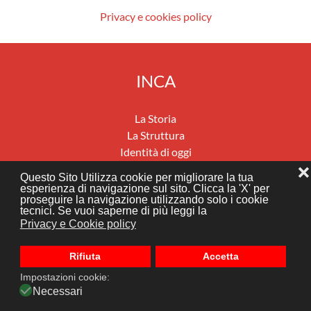
Privacy e cookies policy
INCA
La Storia
La Struttura
Identità di oggi
Previdenza
❌
Questo Sito Utilizza cookie per migliorare la tua
Salute e benessere
esperienza di navigazione sul sito. Clicca la 'X' per
proseguire la navigazione utilizzando solo i cookie
Migrazioni e mobilità internazionali
tecnici. Se vuoi saperne di più leggi la
Assistenza economica e sociale
Privacy e Cookie policy
News
Dove siamo
Rifiuta
Accetta
Impostazioni cookie:
Realizzato da
Necessari